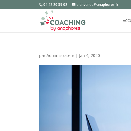
04 42 20 39 02
bienvenue@anaphores.fr
ACC
par
Administrateur
|
Jan 4, 2020