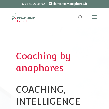
04 42 20 39 02
bienvenue@anaphores.fr
Coaching by
anaphores
COACHING,
INTELLIGENCE