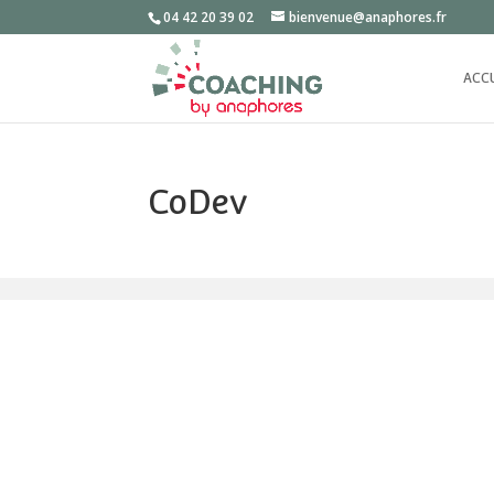
04 42 20 39 02
bienvenue@anaphores.fr
ACC
CoDev