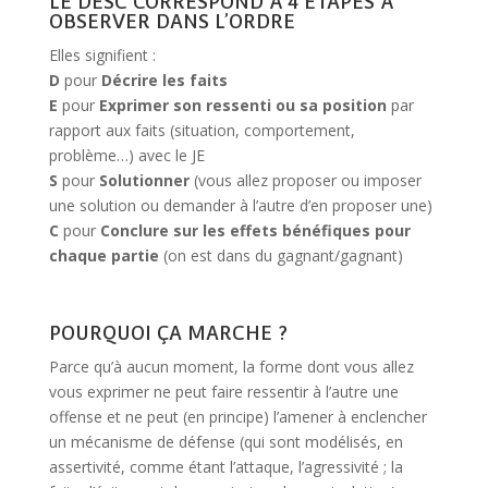
LE DESC CORRESPOND À 4 ÉTAPES À
OBSERVER DANS L’ORDRE
Elles signifient :
D
pour
Décrire les faits
E
pour
Exprimer son ressenti ou sa position
par
rapport aux faits (situation, comportement,
problème…) avec le JE
S
pour
Solutionner
(vous allez proposer ou imposer
une solution ou demander à l’autre d’en proposer une)
C
pour
Conclure sur les effets bénéfiques pour
chaque partie
(on est dans du gagnant/gagnant)
POURQUOI ÇA MARCHE ?
Parce qu’à aucun moment, la forme dont vous allez
vous exprimer ne peut faire ressentir à l’autre une
offense et ne peut (en principe) l’amener à enclencher
un mécanisme de défense (qui sont modélisés, en
assertivité, comme étant l’attaque, l’agressivité ; la